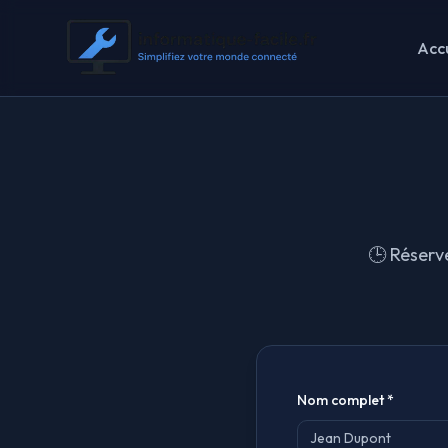
Accu
🕒 Réserve
Nom complet *