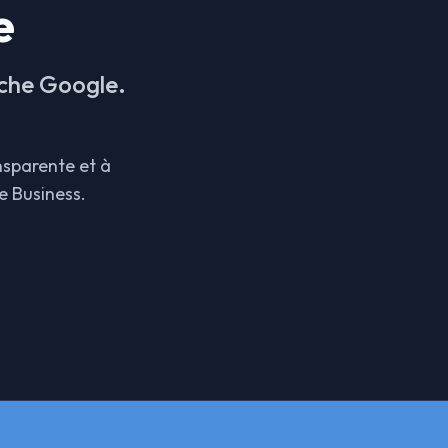
e
iche Google.
nsparente et à
e Business.